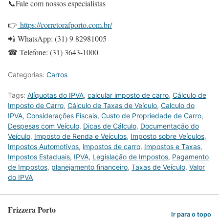
📞Fale com nossos especialistas
👉
https://corretorafporto.com.br/
📲 WhatsApp: (31) 9 82981005
☎ Telefone: (31) 3643-1000
Categorias:
Carros
Tags:
Alíquotas do IPVA
,
calcular imposto de carro
,
Cálculo de
Imposto de Carro
,
Cálculo de Taxas de Veículo
,
Calculo do
IPVA
,
Considerações Fiscais
,
Custo de Propriedade de Carro
,
Despesas com Veículo
,
Dicas de Cálculo
,
Documentação do
Veículo
,
Imposto de Renda e Veículos
,
Imposto sobre Veículos
,
Impostos Automotivos
,
impostos de carro
,
Impostos e Taxas
,
Impostos Estaduais
,
IPVA
,
Legislação de Impostos
,
Pagamento
de Impostos
,
planejamento financeiro
,
Taxas de Veículo
,
Valor
do IPVA
Frizzera Porto
Ir para o topo