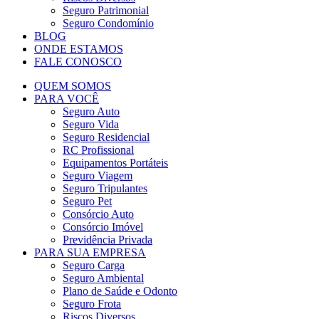
Seguro Patrimonial
Seguro Condomínio
BLOG
ONDE ESTAMOS
FALE CONOSCO
QUEM SOMOS
PARA VOCÊ
Seguro Auto
Seguro Vida
Seguro Residencial
RC Profissional
Equipamentos Portáteis
Seguro Viagem
Seguro Tripulantes
Seguro Pet
Consórcio Auto
Consórcio Imóvel
Previdência Privada
PARA SUA EMPRESA
Seguro Carga
Seguro Ambiental
Plano de Saúde e Odonto
Seguro Frota
Riscos Diversos