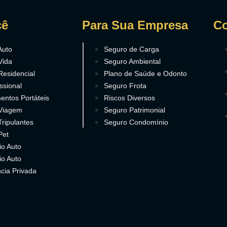
cê
Para Sua Empresa
Co
Auto
Seguro de Carga
Vida
Seguro Ambiental
Residencial
Plano de Saúde e Odonto
ssional
Seguro Frota
entos Portáteis
Riscos Diversos
Viagem
Seguro Patrimonial
ripulantes
Seguro Condomínio
Pet
io Auto
io Auto
cia Privada