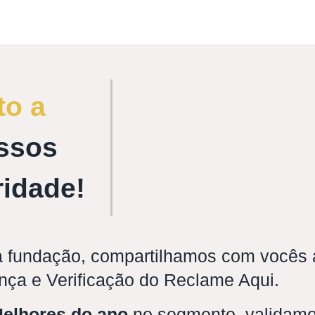
to a
ssos
ridade!
 fundação, compartilhamos com vocês a
nça e Verificação do Reclame Aqui.
elhores do ano
no segmento, validamo