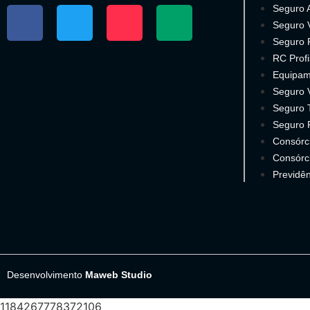
Seguro 
Seguro 
Seguro 
RC Profi
Equipam
Seguro 
Seguro T
Seguro 
Consórc
Consórc
Previdên
Desenvolvimento
Maweb Studio
1184267778372106