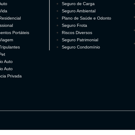
Auto
Seguro de Carga
Vida
Seguro Ambiental
Residencial
Plano de Saúde e Odonto
ssional
Seguro Frota
entos Portáteis
Riscos Diversos
Viagem
Seguro Patrimonial
ripulantes
Seguro Condomínio
Pet
io Auto
io Auto
cia Privada