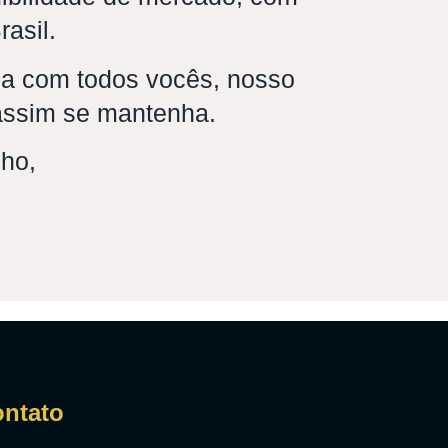
rasil.
ca com todos vocês, nosso
 assim se mantenha.
lho,
ntato