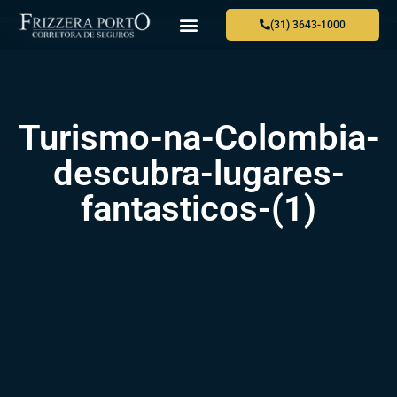
(31) 3643-1000
QUEM SOMOS
PARA VOCÊ
PARA SUA EMPRESA
ONDE ESTAMOS
FALE CONOSCO
Turismo-na-Colombia-
descubra-lugares-
fantasticos-(1)