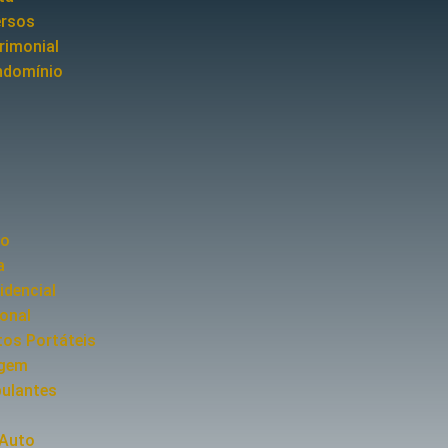
ersos
rimonial
ndomínio
to
a
idencial
ional
os Portáteis
agem
pulantes
 Auto