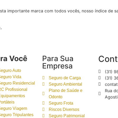
sta importante marca com todos vocês, nosso índice de sa
,
Cont
ra Você
Para Sua
Empresa
Seguro Auto
(31) 
Seguro Vida
(31) 
Seguro de Carga
Seguro Residencial
contat
Seguro Ambiental
C Profissional
Rua do
Plano de Saúde e
Equipamentos
Agost
Odonto
ortáteis
Seguro Frota
Seguro Viagem
Riscos Diversos
eguro Tripulantes
Seguro Patrimonial