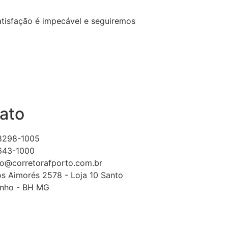
tisfação é impecável e seguiremos
ato
98298-1005
3643-1000
o@corretorafporto.com.br
s Aimorés 2578 - Loja 10 Santo
inho - BH MG