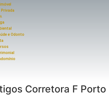
Imóvel
 Privada
SA
rga
iental
aúde e Odonto
ta
ersos
rimonial
ndomínio
igos Corretora F Porto