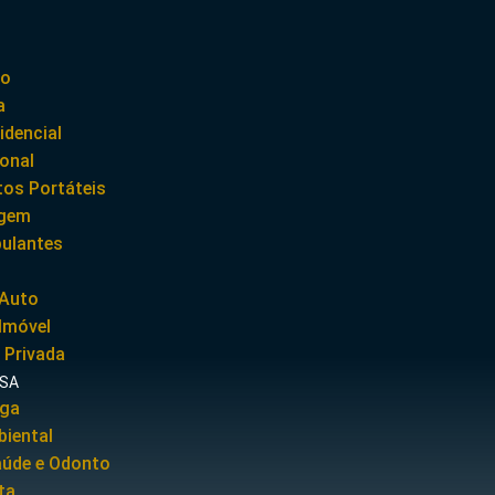
to
a
idencial
ional
os Portáteis
agem
pulantes
 Auto
Imóvel
 Privada
ESA
rga
iental
aúde e Odonto
ta