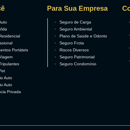
cê
Para Sua Empresa
Co
Auto
Seguro de Carga
Vida
Seguro Ambiental
Residencial
Plano de Saúde e Odonto
ssional
Seguro Frota
entos Portáteis
Riscos Diversos
Viagem
Seguro Patrimonial
ripulantes
Seguro Condomínio
Pet
io Auto
io Auto
cia Privada