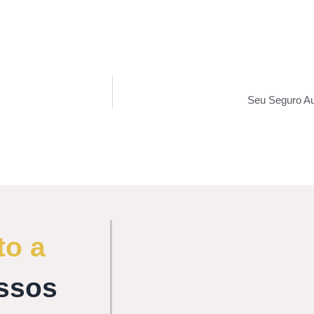
Seu Seguro A
to a
ssos