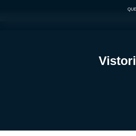
QU
Vistor