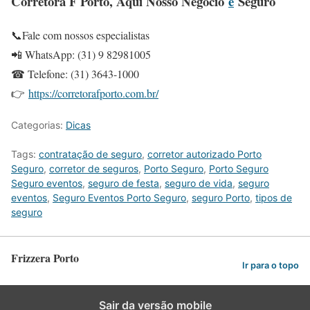
Corretora F Porto, Aqui Nosso Negócio
é
Seguro
📞Fale com nossos especialistas
📲 WhatsApp: (31) 9 82981005
☎ Telefone: (31) 3643-1000
👉
https://corretorafporto.com.br/
Categorias:
Dicas
Tags:
contratação de seguro
,
corretor autorizado Porto
Seguro
,
corretor de seguros
,
Porto Seguro
,
Porto Seguro
Seguro eventos
,
seguro de festa
,
seguro de vida
,
seguro
eventos
,
Seguro Eventos Porto Seguro
,
seguro Porto
,
tipos de
seguro
Frizzera Porto
Ir para o topo
Sair da versão mobile