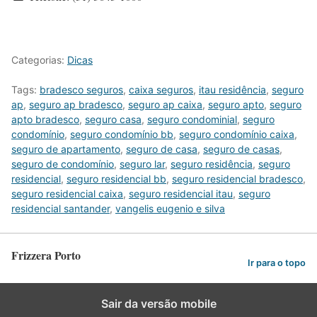
Categorias:
Dicas
Tags:
bradesco seguros
,
caixa seguros
,
itau residência
,
seguro
ap
,
seguro ap bradesco
,
seguro ap caixa
,
seguro apto
,
seguro
apto bradesco
,
seguro casa
,
seguro condominial
,
seguro
condomínio
,
seguro condomínio bb
,
seguro condomínio caixa
,
seguro de apartamento
,
seguro de casa
,
seguro de casas
,
seguro de condomínio
,
seguro lar
,
seguro residência
,
seguro
residencial
,
seguro residencial bb
,
seguro residencial bradesco
,
seguro residencial caixa
,
seguro residencial itau
,
seguro
residencial santander
,
vangelis eugenio e silva
Frizzera Porto
Ir para o topo
Sair da versão mobile