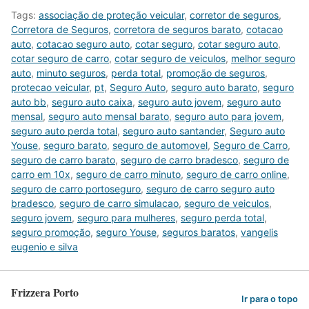
Tags:
associação de proteção veicular
,
corretor de seguros
,
Corretora de Seguros
,
corretora de seguros barato
,
cotacao
auto
,
cotacao seguro auto
,
cotar seguro
,
cotar seguro auto
,
cotar seguro de carro
,
cotar seguro de veiculos
,
melhor seguro
auto
,
minuto seguros
,
perda total
,
promoção de seguros
,
protecao veicular
,
pt
,
Seguro Auto
,
seguro auto barato
,
seguro
auto bb
,
seguro auto caixa
,
seguro auto jovem
,
seguro auto
mensal
,
seguro auto mensal barato
,
seguro auto para jovem
,
seguro auto perda total
,
seguro auto santander
,
Seguro auto
Youse
,
seguro barato
,
seguro de automovel
,
Seguro de Carro
,
seguro de carro barato
,
seguro de carro bradesco
,
seguro de
carro em 10x
,
seguro de carro minuto
,
seguro de carro online
,
seguro de carro portoseguro
,
seguro de carro seguro auto
bradesco
,
seguro de carro simulacao
,
seguro de veiculos
,
seguro jovem
,
seguro para mulheres
,
seguro perda total
,
seguro promoção
,
seguro Youse
,
seguros baratos
,
vangelis
eugenio e silva
Frizzera Porto
Ir para o topo