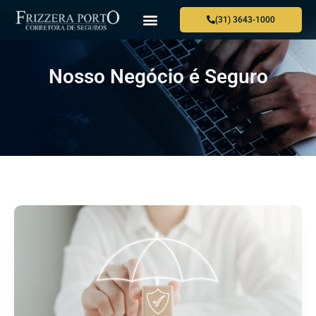
(31) 3643-1000
QUEM SOMOS
PARA VOCÊ
PARA SUA EMPRESA
ONDE ESTAMOS
FALE CONOSCO
Nosso Negócio é Seguro