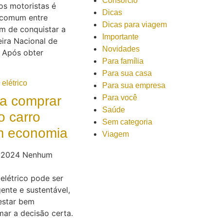
Consórcio
os motoristas é
Dicas
comum entre
Dicas para viagem
m de conquistar a
Importante
ira Nacional de
Novidades
. Após obter
Para família
Para sua casa
Para sua empresa
Para você
ra comprar
Saúde
o carro
Sem categoria
om economia
Viagem
e 2024
Nenhum
elétrico pode ser
ente e sustentável,
estar bem
ar a decisão certa.