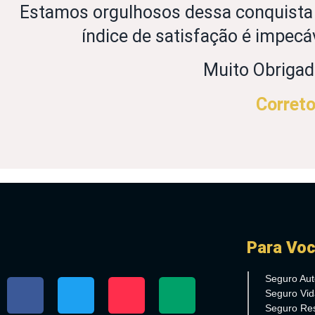
Estamos orgulhosos dessa conquista
índice de satisfação é impec
Muito Obrigad
Correto
Para Vo
Seguro Aut
Seguro Vid
Seguro Res