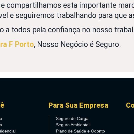
 e compartilhamos esta importante mar
ável e seguiremos trabalhando para que 
o a todos pela confiança no nosso trabal
ra F Porto
, Nosso Negócio é Seguro.
cê
Para Sua Empresa
Co
o
Seguro de Carga
a
Seguro Ambiental
idencial
Plano de Saúde e Odonto