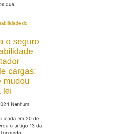
os que
a o seguro
abilidade
tador
de cargas:
e mudou
lei
 2024
Nenhum
ublicada em 20 de
erou o artigo 13 da
, trazendo