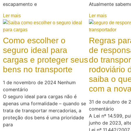
escapamento e
Atualmente sabem
Ler mais
Ler mais
Como escolher o
Regras par
seguro ideal para
de respons
cargas e proteger seus
do transpor
bens no transporte
rodoviário 
saiba o qu
1 de novembro de 2024
Nenhum
com a nova 
comentário
O seguro ideal para cargas não é
31 de outubro de
apenas uma formalidade – quando se
comentário
trata de transportar mercadorias, a
A Lei nº 14.599, p
proteção dos bens é uma prioridade
junho de 2023, alt
para
Lei nº 11.442/2007