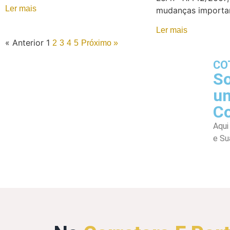
Ler mais
mudanças importan
Ler mais
« Anterior
1
2
3
4
5
Próximo »
CO
So
um
C
Aqui
e Su