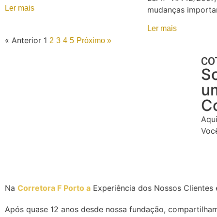
Ler mais
mudanças importan
Ler mais
« Anterior
1
2
3
4
5
Próximo »
CO
S
u
C
Aqu
Voc
Na
Corretora F Porto a
Experiência dos Nossos Clientes 
Após quase 12 anos desde nossa fundação, compartilham