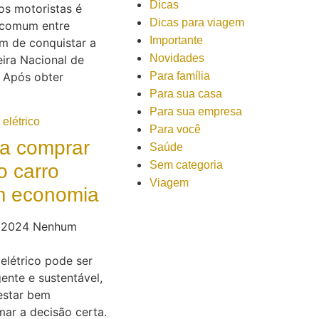
Dicas
os motoristas é
Dicas para viagem
comum entre
Importante
m de conquistar a
Novidades
ira Nacional de
. Após obter
Para família
Para sua casa
Para sua empresa
Para você
ra comprar
Saúde
Sem categoria
o carro
Viagem
om economia
e 2024
Nenhum
elétrico pode ser
ente e sustentável,
estar bem
ar a decisão certa.