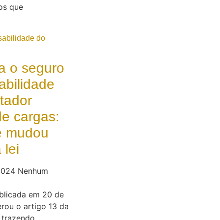
os que
a o seguro
abilidade
tador
de cargas:
e mudou
lei
 2024
Nenhum
ublicada em 20 de
erou o artigo 13 da
, trazendo