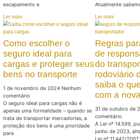
escapamento e
Atualmente sabem
Ler mais
Ler mais
Como escolher o
Regras par
seguro ideal para
de respons
cargas e proteger seus
do transpor
bens no transporte
rodoviário 
saiba o qu
1 de novembro de 2024
Nenhum
com a nova 
comentário
O seguro ideal para cargas não é
31 de outubro de
apenas uma formalidade – quando se
comentário
trata de transportar mercadorias, a
A Lei nº 14.599, p
proteção dos bens é uma prioridade
junho de 2023, alt
para
Lei nº 11.442/2007