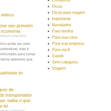
Consórcio
Dicas
Dicas para viagem
Importante
Novidades
rar seu primeiro
m economia
Para família
enhum comentário
Para sua casa
trico pode ser uma
Para sua empresa
sustentável, mas é
Para você
 informado para tomar
Saúde
almente sabemos que
Sem categoria
Viagem
guro de
do transportador
gas: saiba o que
 lei
nhum comentário