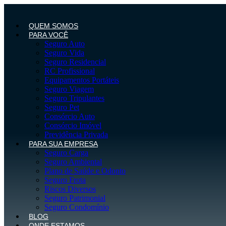
Ir
para
o
QUEM SOMOS
conteúdo
PARA VOCÊ
Seguro Auto
Seguro Vida
Seguro Residencial
RC Profissional
Equipamentos Portáteis
Seguro Viagem
Seguro Tripulantes
Seguro Pet
Consórcio Auto
Consórcio Imóvel
Previdência Privada
PARA SUA EMPRESA
Seguro Carga
Seguro Ambiental
Plano de Saúde e Odonto
Seguro Frota
Riscos Diversos
Seguro Patrimonial
Seguro Condomínio
BLOG
ONDE ESTAMOS