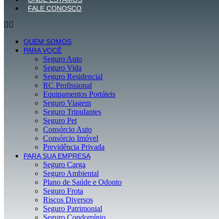
FALE CONOSCO
QUEM SOMOS
PARA VOCÊ
Seguro Auto
Seguro Vida
Seguro Residencial
RC Profissional
Equipamentos Portáteis
Seguro Viagem
Seguro Tripulantes
Seguro Pet
Consórcio Auto
Consórcio Imóvel
Previdência Privada
PARA SUA EMPRESA
Seguro Carga
Seguro Ambiental
Plano de Saúde e Odonto
Seguro Frota
Riscos Diversos
Seguro Patrimonial
Seguro Condomínio