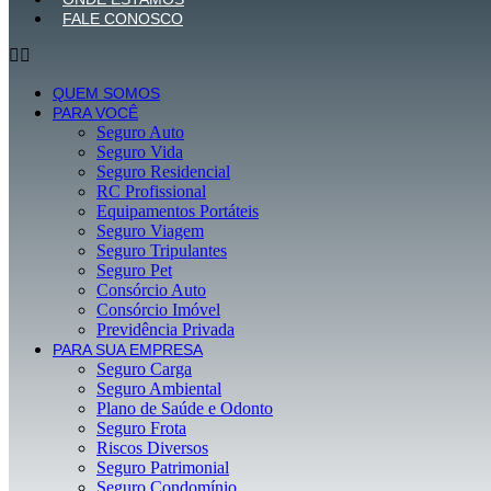
FALE CONOSCO
QUEM SOMOS
PARA VOCÊ
Seguro Auto
Seguro Vida
Seguro Residencial
RC Profissional
Equipamentos Portáteis
Seguro Viagem
Seguro Tripulantes
Seguro Pet
Consórcio Auto
Consórcio Imóvel
Previdência Privada
PARA SUA EMPRESA
Seguro Carga
Seguro Ambiental
Plano de Saúde e Odonto
Seguro Frota
Riscos Diversos
Seguro Patrimonial
Seguro Condomínio