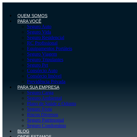
Ir
para
o
QUEM SOMOS
conteúdo
PARA VOCÊ
Seguro Auto
Seguro Vida
Seguro Residencial
RC Profissional
Equipamentos Portáteis
Seguro Viagem
Seguro Tripulantes
Seguro Pet
Consórcio Auto
Consórcio Imóvel
Previdência Privada
PARA SUA EMPRESA
Seguro Carga
Seguro Ambiental
Plano de Saúde e Odonto
Seguro Frota
Riscos Diversos
Seguro Patrimonial
Seguro Condomínio
BLOG
ONDE ESTAMOS