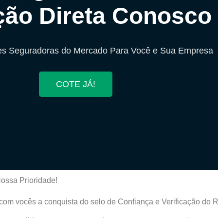
ção Direta Conosco
es Seguradoras do Mercado Para Você e Sua Empresa
COTE JÁ!
ossa Prioridade!
om vocês a conquista do selo de Confiança e Verificação do 