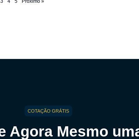
3
4
5
Próximo »
COTAÇÃO GRÁTIS
ite Agora Mesmo um