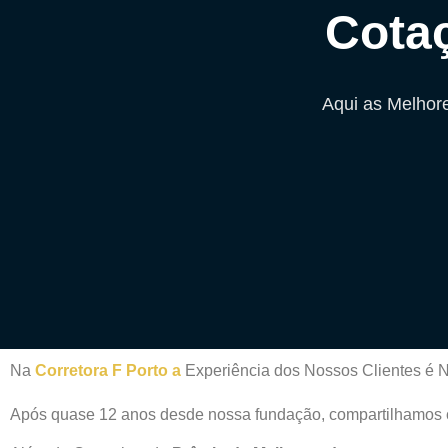
Cota
Aqui as Melhor
Na
Corretora F Porto a
Experiência dos Nossos Clientes é N
Após quase 12 anos desde nossa fundação, compartilhamos c