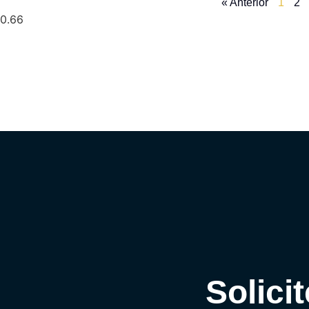
« Anterior
1
2
Solic