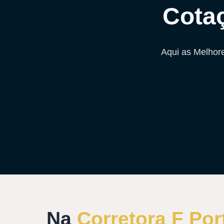
Cota
Aqui as Melhor
Na
Corretora F Por