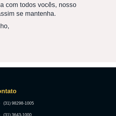
ca com todos vocês, nosso
 assim se mantenha.
lho,
ntato
(31) 98298-1005
(31) 3643-1000