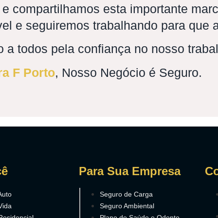
 e compartilhamos esta importante mar
ável e seguiremos trabalhando para que
 a todos pela confiança no nosso traba
ra F Porto
, Nosso Negócio é Seguro.
cê
Para Sua Empresa
Co
Auto
Seguro de Carga
Vida
Seguro Ambiental
Residencial
Plano de Saúde e Odonto