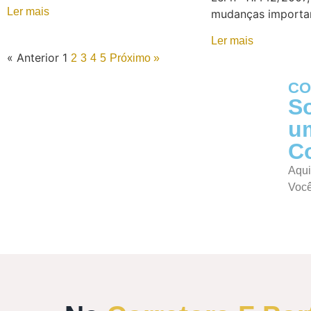
Ler mais
mudanças importan
Ler mais
« Anterior
1
2
3
4
5
Próximo »
CO
S
u
C
Aqui
Voc