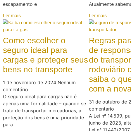
escapamento e
Atualmente sabem
Ler mais
Ler mais
Como escolher o
Regras par
seguro ideal para
de respons
cargas e proteger seus
do transpor
bens no transporte
rodoviário 
saiba o qu
1 de novembro de 2024
Nenhum
com a nova 
comentário
O seguro ideal para cargas não é
31 de outubro de
apenas uma formalidade – quando se
comentário
trata de transportar mercadorias, a
A Lei nº 14.599, p
proteção dos bens é uma prioridade
junho de 2023, alt
para
Lei nº 11.442/2007