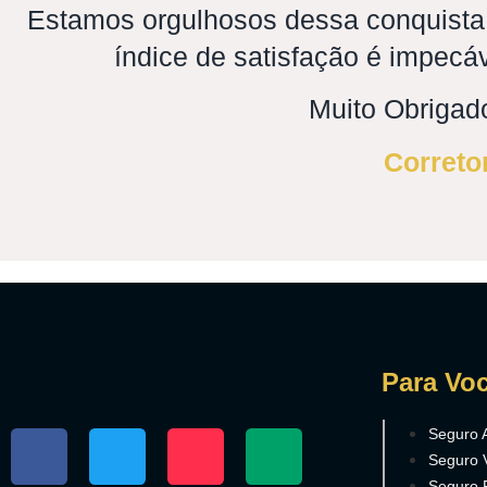
Estamos orgulhosos dessa conquista
índice de satisfação é impec
Muito Obrigado
Correto
Para Vo
Seguro 
Seguro 
Seguro 