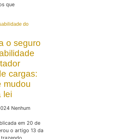
os que
a o seguro
abilidade
tador
de cargas:
e mudou
lei
 2024
Nenhum
ublicada em 20 de
erou o artigo 13 da
, trazendo