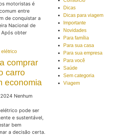
Consórcio
os motoristas é
Dicas
comum entre
Dicas para viagem
m de conquistar a
Importante
ira Nacional de
Novidades
. Após obter
Para família
Para sua casa
Para sua empresa
Para você
ra comprar
Saúde
o carro
Sem categoria
om economia
Viagem
e 2024
Nenhum
elétrico pode ser
ente e sustentável,
estar bem
ar a decisão certa.